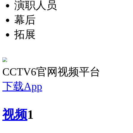
演职人员
幕后
拓展
CCTV6官网视频平台
下载App
视频
1