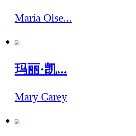
Maria Olse...
玛丽·凯...
Mary Carey