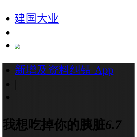
建国大业
新增及资料纠错
App
|
我想吃掉你的胰脏
6.7