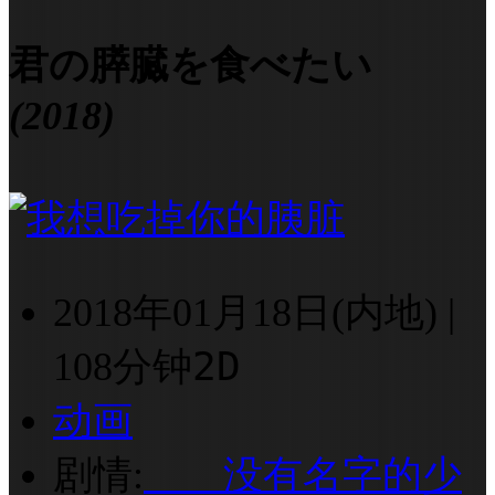
君の膵臓を食べたい
(2018)
2018年01月18日(内地)
|
2D
108分钟
动画
剧情:
没有名字的少