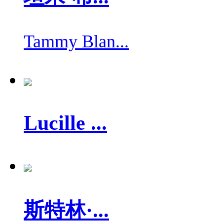
Tammy Blan...
Lucille ...
斯特林·...