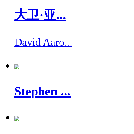
大卫·亚...
David Aaro...
Stephen ...