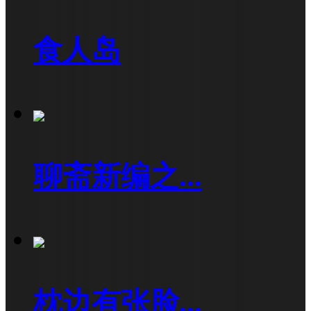
食人岛
聊斋新编之...
枕边有张脸...