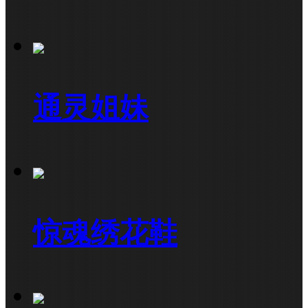
通灵姐妹
惊魂绣花鞋