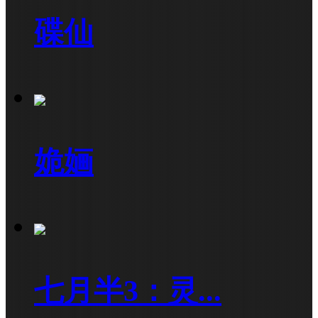
碟仙
姽婳
七月半3：灵...