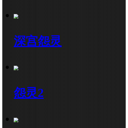
深宫怨灵
怨灵2