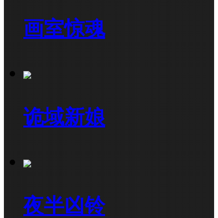
画室惊魂
诡域新娘
夜半凶铃