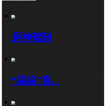
厨神驾到
“骗骗”喜...