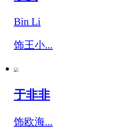
Bin Li
饰
王小...
于非非
饰
欧海...