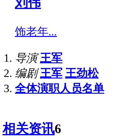
刘伟
饰
老年...
导演
王军
编剧
王军
王劲松
全体演职人员名单
相关资讯
6