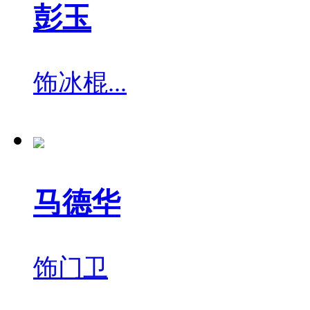
彭玉
饰
冰棍...
马德华
饰
门卫