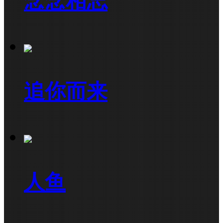
念念相忘
追你而来
人鱼