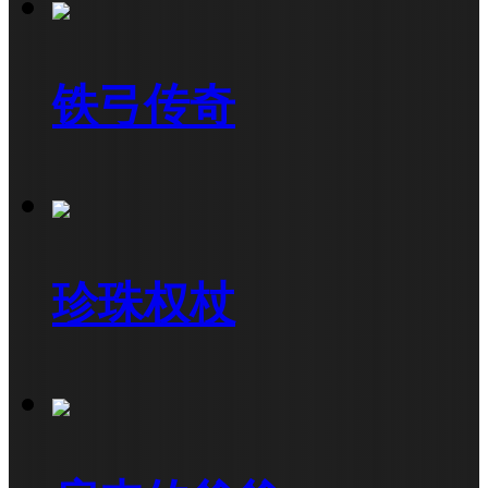
铁弓传奇
珍珠权杖