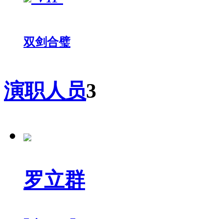
双剑合璧
演职人员
3
罗立群