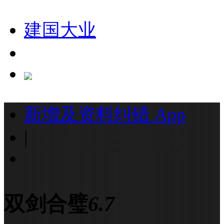
建国大业
新增及资料纠错
App
|
双剑合璧
6.7