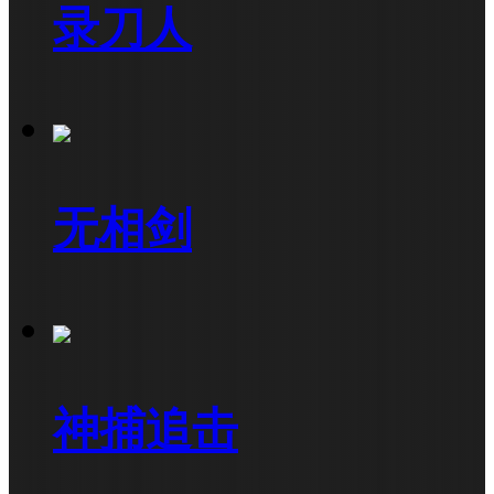
录刀人
无相剑
神捕追击