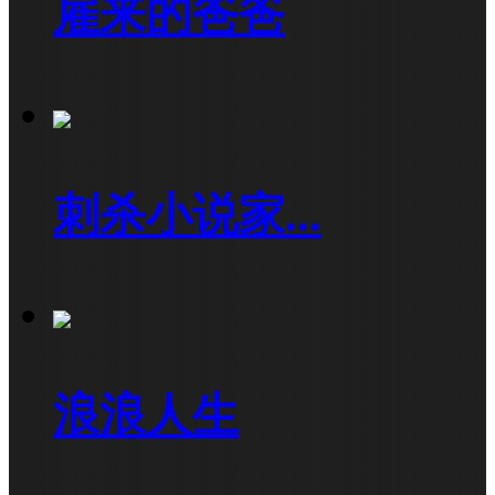
雇来的爸爸
刺杀小说家...
浪浪人生