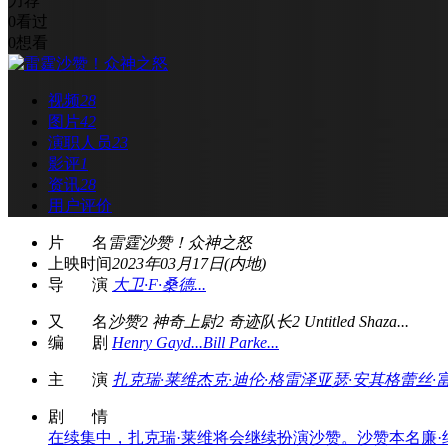
力荐
0
看过
0
想看
视频
28
图片
42
演职人员
23
影评
1
资讯
28
用户评价
片 名
雷霆沙赞！众神之怒
上映时间
2023年03月17日(内地)
导 演
大卫·F·桑德...
又 名
沙赞2 神奇上尉2 奇迹队长2 Untitled Shaza...
编 剧
Henry Gayd...
Bill Parke...
主 演
扎克瑞·莱维
杰克·迪伦·格雷泽
亚瑟·安其
格蕾丝·
剧 情
在续集中，扎克瑞·莱维将会继续扮演沙赞。沙赞本名廉·约瑟