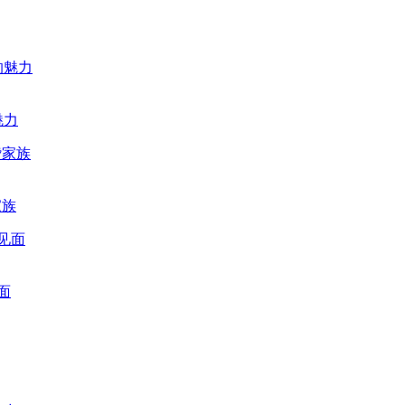
魅力
家族
面