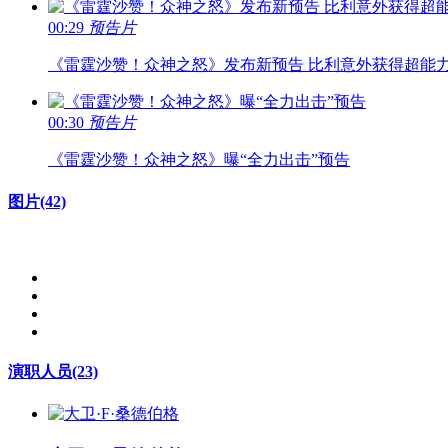
00:29
预告片
《雷霆沙赞！众神之怒》发布新预告 比利意外获得超能
00:30
预告片
《雷霆沙赞！众神之怒》曝“全力出击”预告
图片
(42)
演职人员
(23)