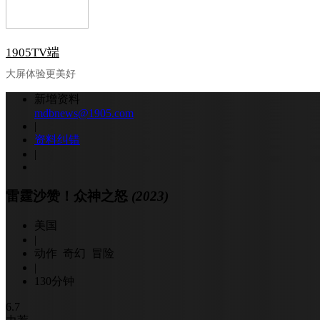
1905TV端
大屏体验更美好
新增资料
mdbnews@1905.com
|
资料纠错
|
雷霆沙赞！众神之怒
(2023)
美国
|
动作 奇幻 冒险
|
130分钟
6.7