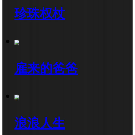
珍珠权杖
雇来的爸爸
浪浪人生