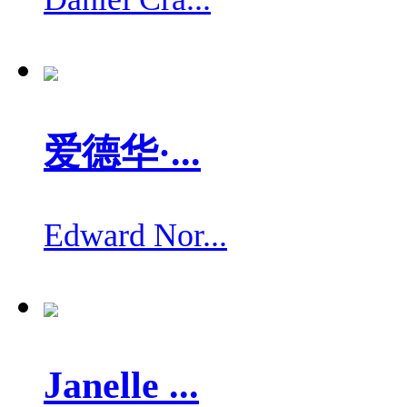
爱德华·...
Edward Nor...
Janelle ...