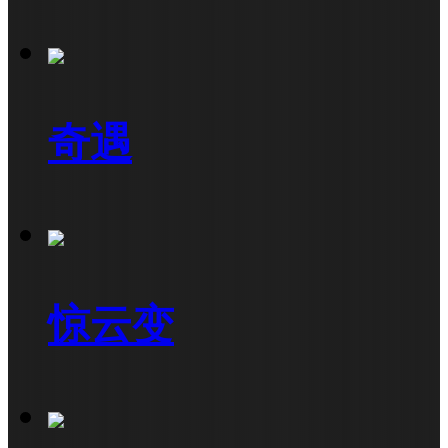
奇遇
惊云变