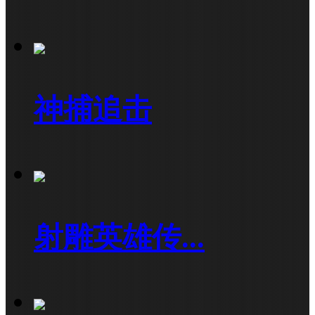
神捕追击
射雕英雄传...