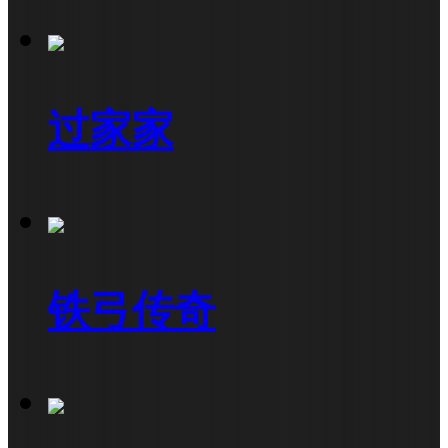
过家家
铁弓传奇