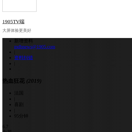
1905TV端
大屏体验更美好
新增资料
mdbnews@1905.com
|
资料纠错
|
热血狂花
(2019)
法国
|
喜剧
|
95分钟
6.7