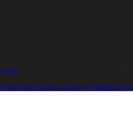
尔·卡拉米
下教练马尔科决定从家庭主妇中招募女球员踢完赛季最后三场比