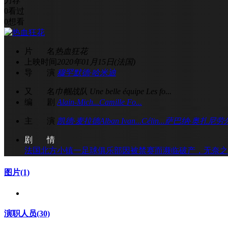
力荐
0
看过
0
想看
片 名
热血狂花
上映时间
2020年01月15日(法国)
导 演
穆罕默德·哈米迪
又 名
巾帼战队 Une belle équipe Les fo...
编 剧
Alain-Mich...
Camille Fo...
主 演
凯德·麦拉德
Alban Ivan...
Célin...
萨巴纳·奥扎尼
劳
剧 情
法国北方小镇一足球俱乐部因被禁赛而濒临破产，无奈之
图片
(1)
演职人员
(30)