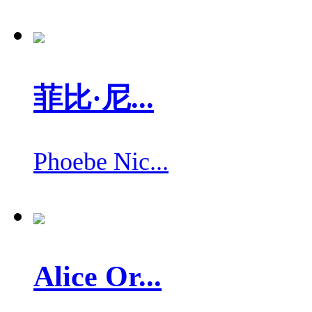
菲比·尼...
Phoebe Nic...
Alice Or...