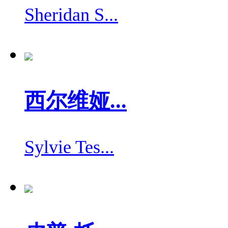
Sheridan S...
西尔维娅...
Sylvie Tes...