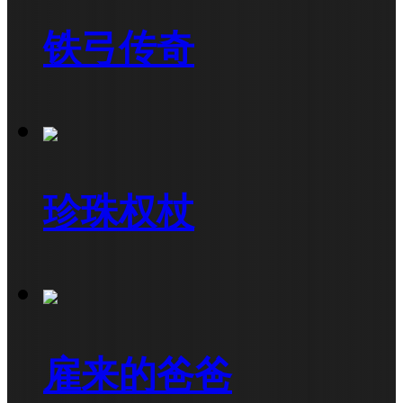
铁弓传奇
珍珠权杖
雇来的爸爸