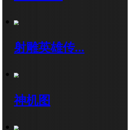
射雕英雄传...
神机图