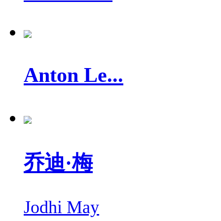
Anton Le...
乔迪·梅
Jodhi May