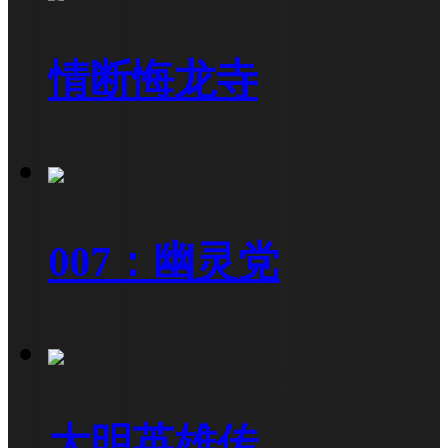
情断悔龙寺
007：幽灵党
大明英雄传...