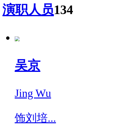
演职人员
134
吴京
Jing Wu
饰
刘培...