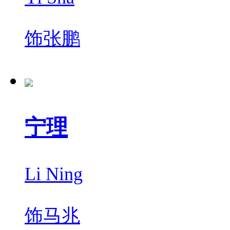
饰
张鹏
宁理
Li Ning
饰
马兆