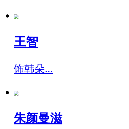
王智
饰
韩朵...
朱颜曼滋