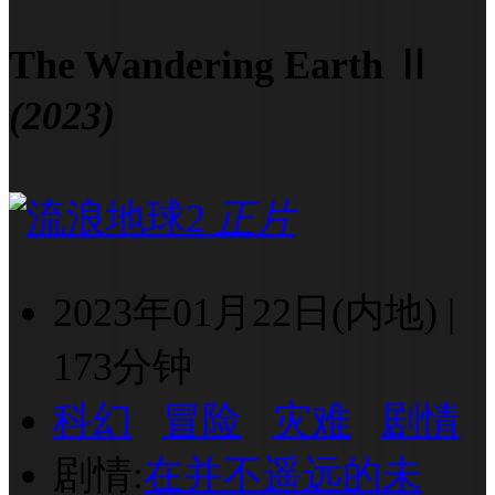
The Wandering Earth Ⅱ
(2023)
正片
2023年01月22日(内地)
|
173分钟
科幻
冒险
灾难
剧情
剧情:
在并不遥远的未