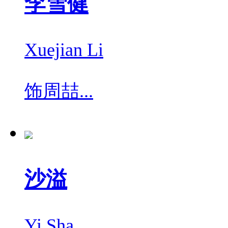
李雪健
Xuejian Li
饰
周喆...
沙溢
Yi Sha