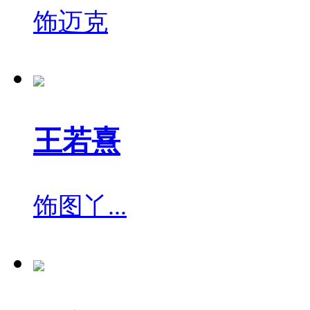
饰
迈克
王若熹
饰
图丫...