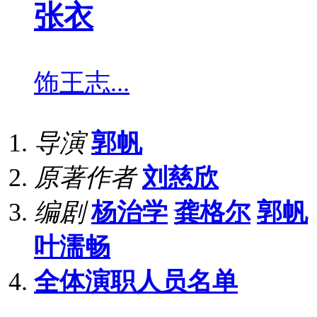
张衣
饰
王志...
导演
郭帆
原著作者
刘慈欣
编剧
杨治学
龚格尔
郭帆
叶濡畅
全体演职人员名单