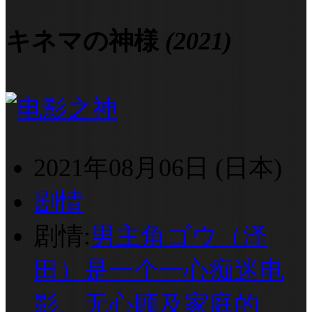
キネマの神様
(2021)
2021年08月06日 (日本)
剧情
剧情:
男主角ゴウ（泽
田）是一个一心痴迷电
影、无心顾及家庭的