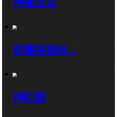
神捕追击
射雕英雄传...
神机图