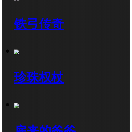
铁弓传奇
珍珠权杖
雇来的爸爸