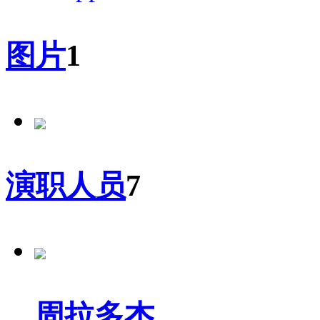
图片
1
演职人员
7
周拉多杰