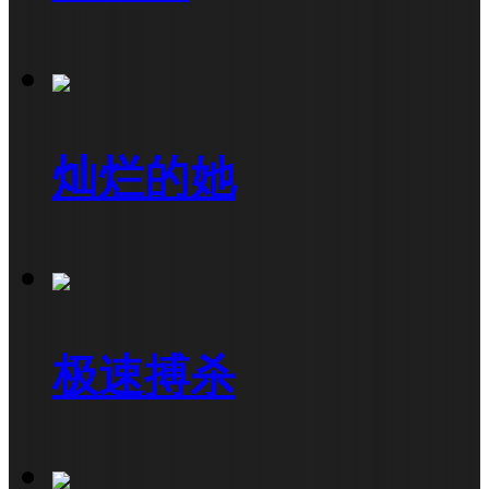
灿烂的她
极速搏杀