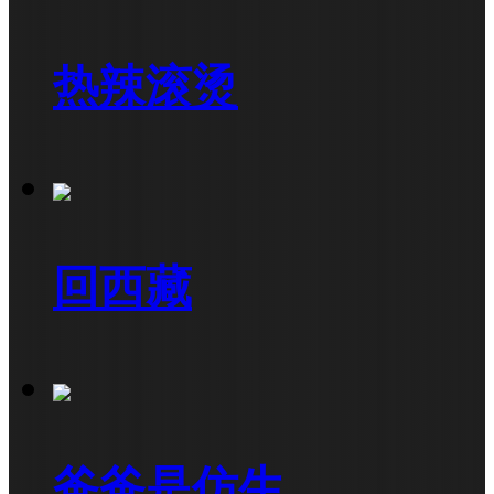
热辣滚烫
回西藏
爸爸是仿生...