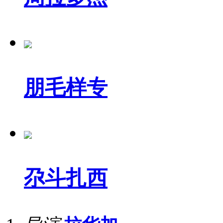
朋毛样专
尕斗扎西