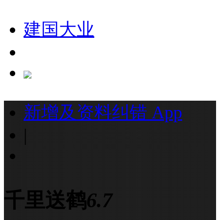
建国大业
新增及资料纠错
App
|
千里送鹤
6.7