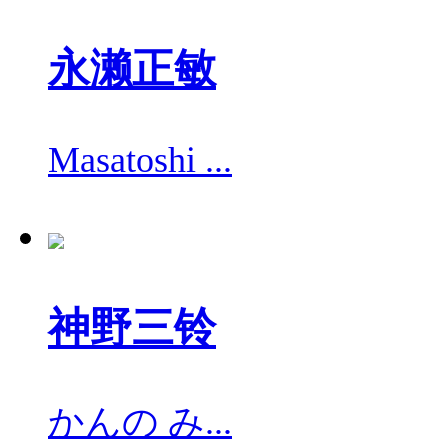
永濑正敏
Masatoshi ...
神野三铃
かんの み...