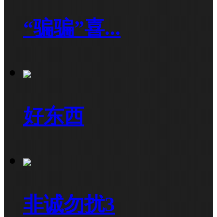
“骗骗”喜...
好东西
非诚勿扰3