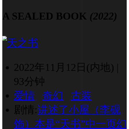
A SEALED BOOK
(2022)
2022年11月12日(内地)
|
93分钟
爱情
奇幻
古装
剧情:
讲述了小屋（李砚
饰）本是“天书”中一页幻