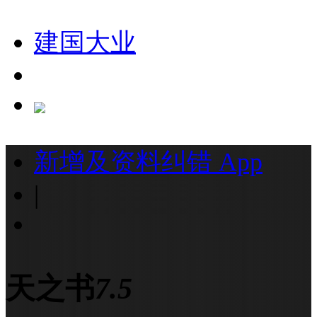
建国大业
新增及资料纠错
App
|
天之书
7.5