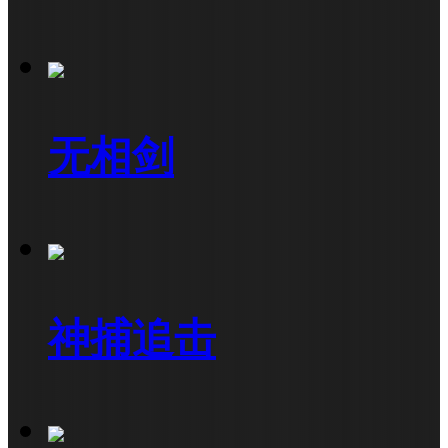
无相剑
神捕追击