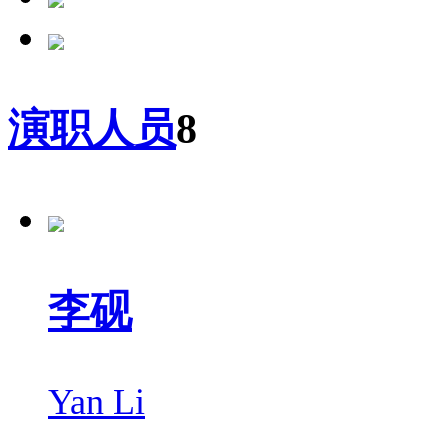
演职人员
8
李砚
Yan Li