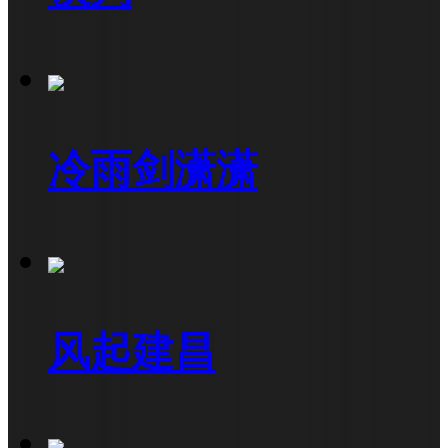
冷雨剑潇潇
风起建昌