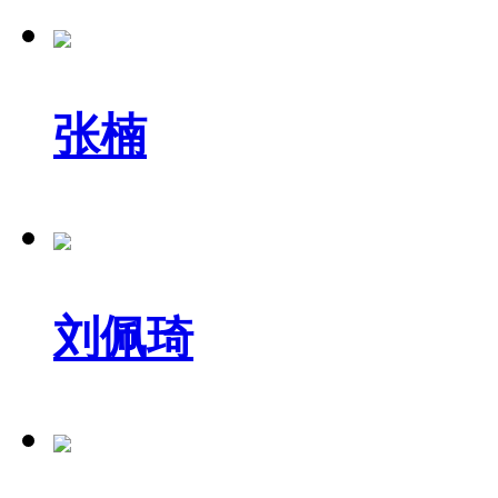
张楠
刘佩琦