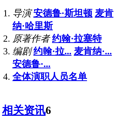
导演
安德鲁·斯坦顿
麦肯
纳·哈里斯
原著作者
约翰·拉塞特
编剧
约翰·拉...
麦肯纳·...
安德鲁·...
全体演职人员名单
相关资讯
6