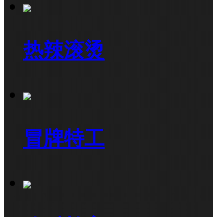
热辣滚烫
冒牌特工