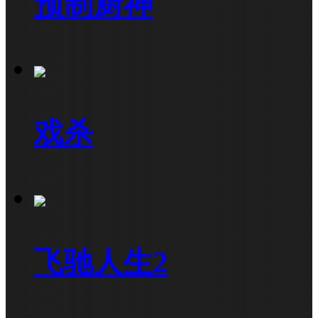
预制厨神
戏杀
飞驰人生2