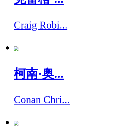
Craig Robi...
柯南·奥...
Conan Chri...