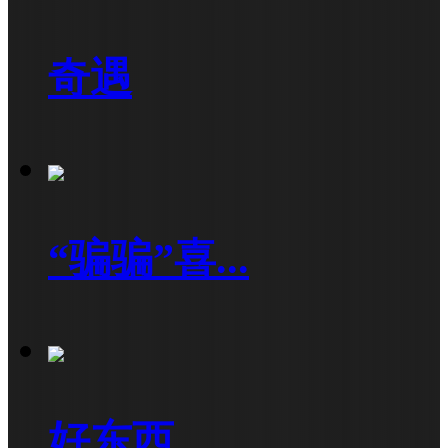
奇遇
“骗骗”喜...
好东西