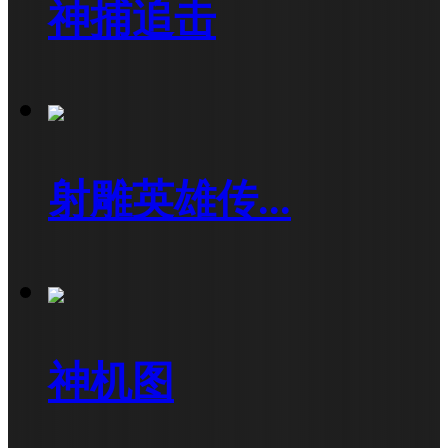
神捕追击
射雕英雄传...
神机图