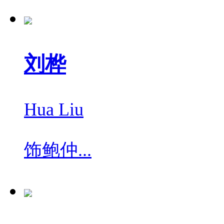
刘桦
Hua Liu
饰
鲍仲...