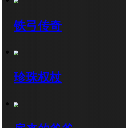
铁弓传奇
珍珠权杖