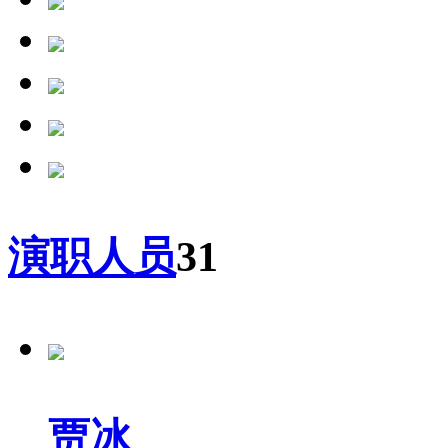
演职人员
31
贾冰