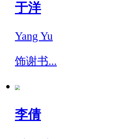
于洋
Yang Yu
饰
谢书...
李倩