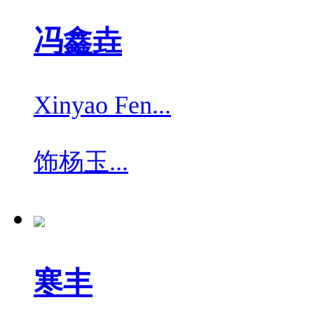
冯鑫垚
Xinyao Fen...
饰
杨玉...
寒丰