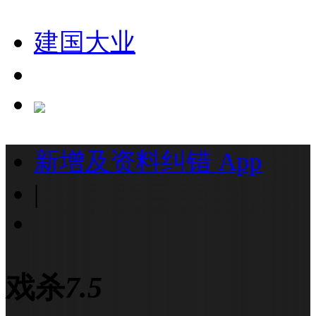
建国大业
新增及资料纠错
App
|
戏杀
7.5