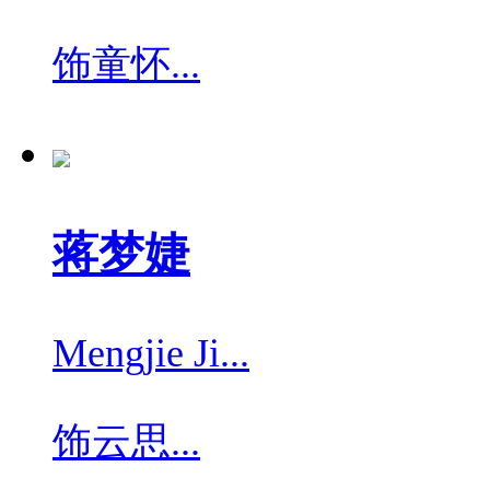
饰
童怀...
蒋梦婕
Mengjie Ji...
饰
云思...