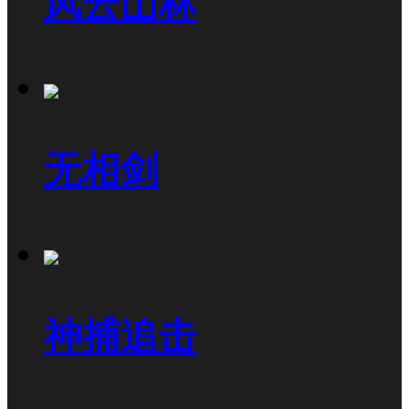
风云山林
无相剑
神捕追击