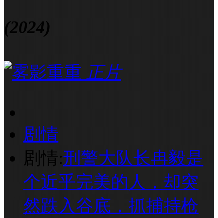
(2024)
正片
剧情
剧情:
刑警大队长冉毅是
个近乎完美的人，却突
然跌入谷底，抓捕持枪