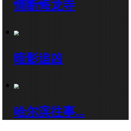
情断悔龙寺
暗影追凶
哈尔滨往事...