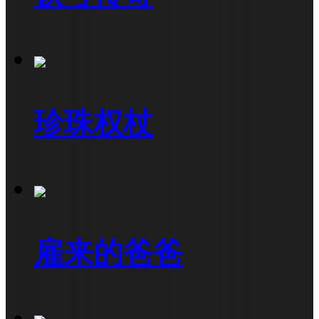
珍珠权杖
雇来的爸爸