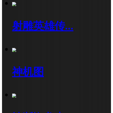
射雕英雄传...
神机图