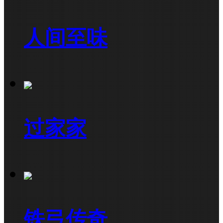
人间至味
过家家
铁弓传奇