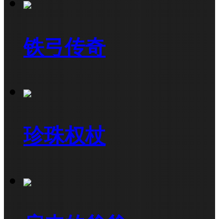
铁弓传奇
珍珠权杖