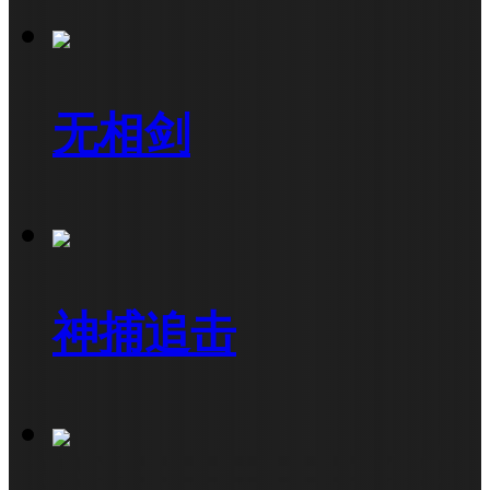
无相剑
神捕追击