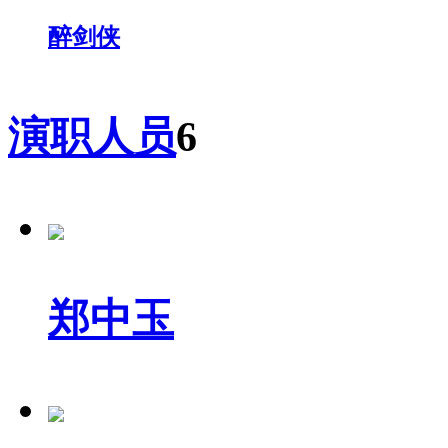
醉剑侠
演职人员
6
郑中玉