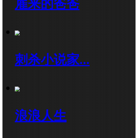
雇来的爸爸
刺杀小说家...
浪浪人生