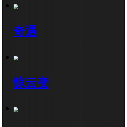
奇遇
惊云变