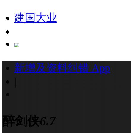
建国大业
新增及资料纠错
App
|
醉剑侠
6.7