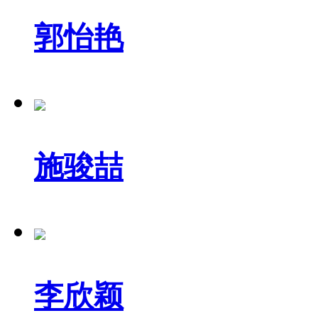
郭怡艳
施骏喆
李欣颖