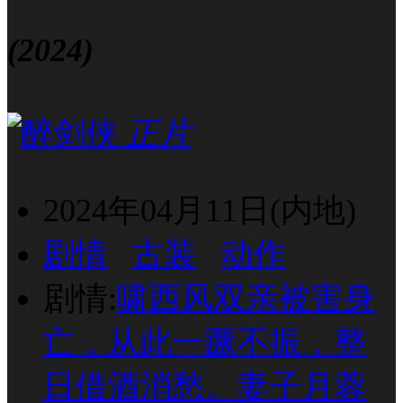
(2024)
正片
2024年04月11日(内地)
剧情
古装
动作
剧情:
啸西风双亲被害身
亡，从此一蹶不振，整
日借酒消愁。妻子月蓉