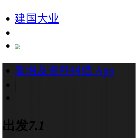
建国大业
新增及资料纠错
App
|
出发
7.1