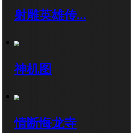
射雕英雄传...
神机图
情断悔龙寺