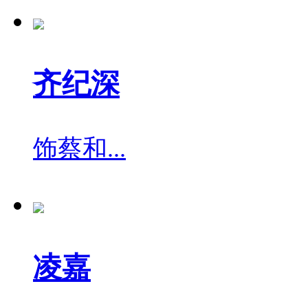
齐纪深
饰
蔡和...
凌嘉