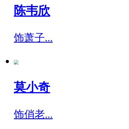
陈韦欣
饰
萧子...
莫小奇
饰
俏老...