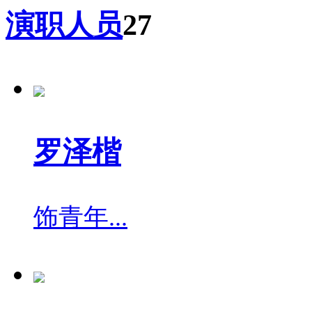
演职人员
27
罗泽楷
饰
青年...