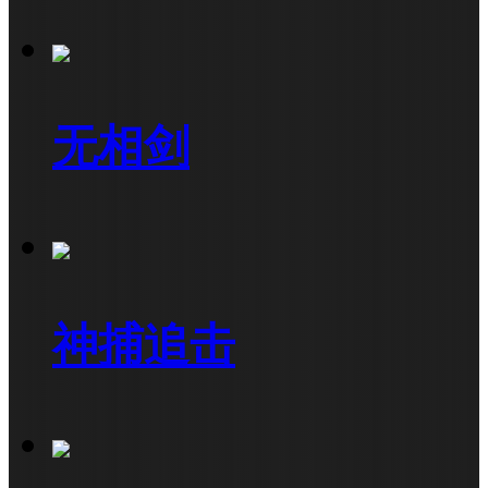
无相剑
神捕追击