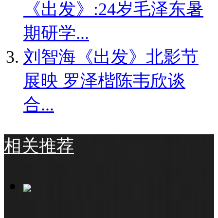
《出发》:24岁毛泽东暑
期研学...
刘智海《出发》北影节
展映 罗泽楷陈韦欣谈
合...
相关推荐