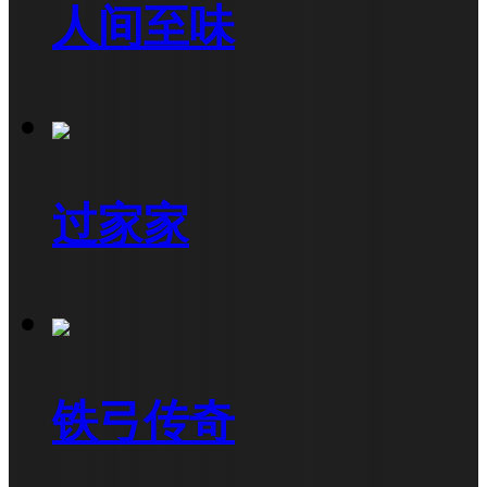
人间至味
过家家
铁弓传奇