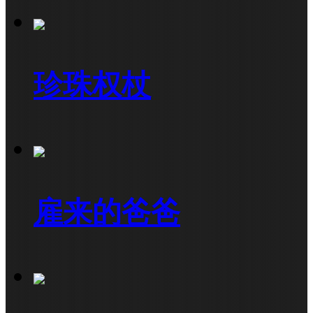
珍珠权杖
雇来的爸爸