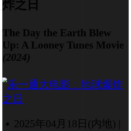
炸之日
The Day the Earth Blew
Up: A Looney Tunes Movie
(2024)
2025年04月18日(内地)
|