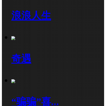
浪浪人生
奇遇
“骗骗”喜...