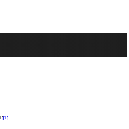
1]
[1]