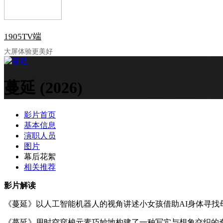
1905TV端
大屏体验更美好
蔓延
(2026)
影片首页
基本信息
演职人员
图片
幕后花絮
相关推荐
影片解读
《蔓延》以人工智能机器人的视角讲述小女孩借助AI身体寻
《蔓延》用时空穿梭元素巧妙地构建了一种写实与想象交织的