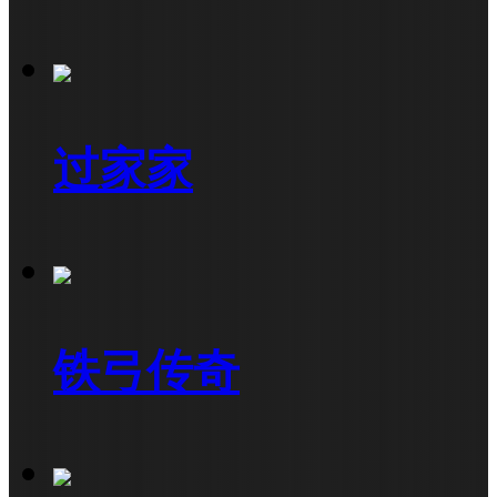
过家家
铁弓传奇