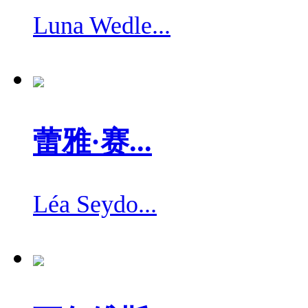
Luna Wedle...
蕾雅·赛...
Léa Seydo...