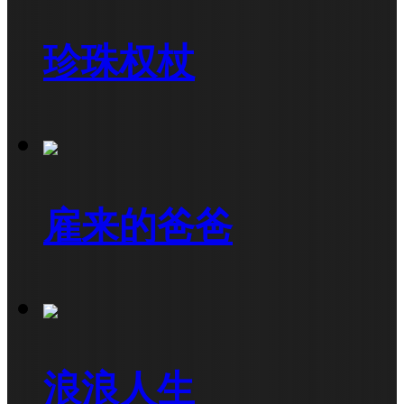
珍珠权杖
雇来的爸爸
浪浪人生