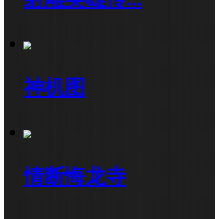
神机图
情断悔龙寺