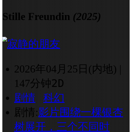
Stille Freundin
(2025)
2026年04月25日(内地)
|
2D
147分钟
剧情
科幻
剧情:
影片围绕一棵银杏
树展开，三个不同时