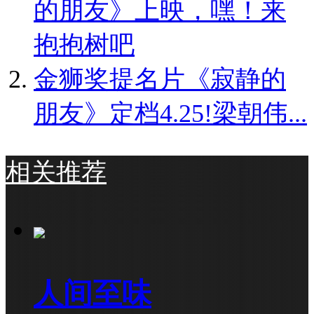
的朋友》上映，嘿！来
抱抱树吧
金狮奖提名片《寂静的
朋友》定档4.25!梁朝伟...
相关推荐
人间至味