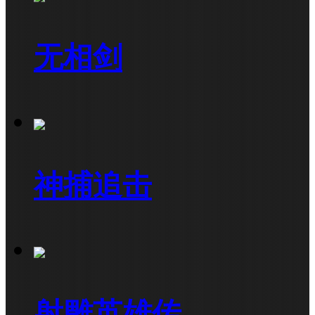
无相剑
神捕追击
射雕英雄传...