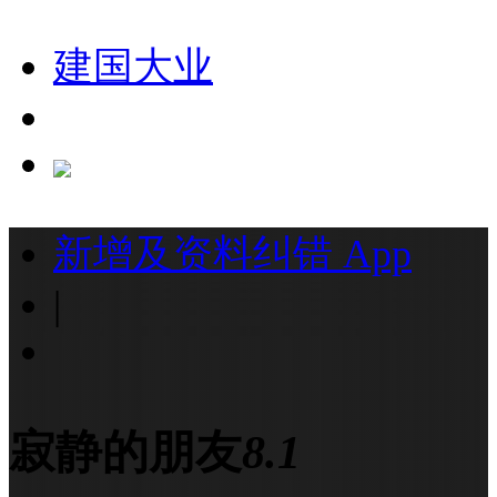
建国大业
新增及资料纠错
App
|
寂静的朋友
8.1