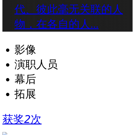
代、彼此毫无关联的人
物，在各自的人...
影像
演职人员
幕后
拓展
获奖
2
次