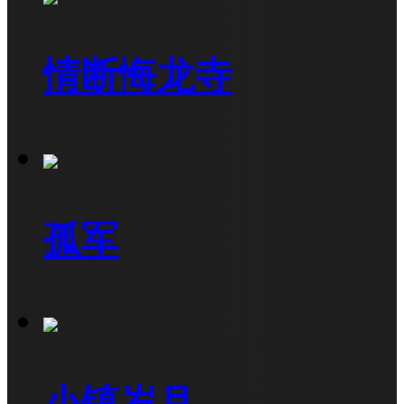
情断悔龙寺
孤军
小镇岁月