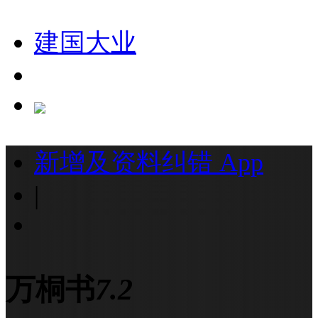
建国大业
新增及资料纠错
App
|
万桐书
7.2