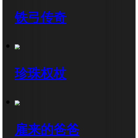
铁弓传奇
珍珠权杖
雇来的爸爸