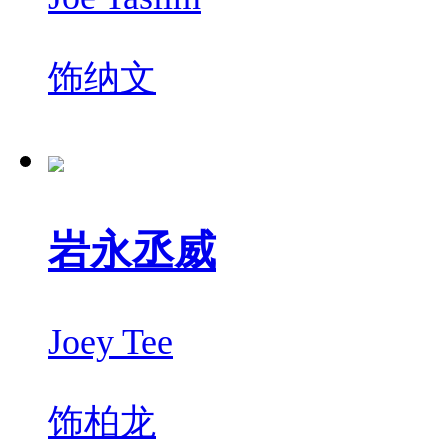
饰
纳文
岩永丞威
Joey Tee
饰
柏龙