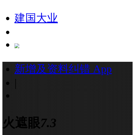
建国大业
新增及资料纠错
App
|
火遮眼
7.3