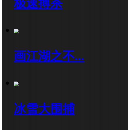
极速搏杀
画江湖之不...
冰雪大围捕