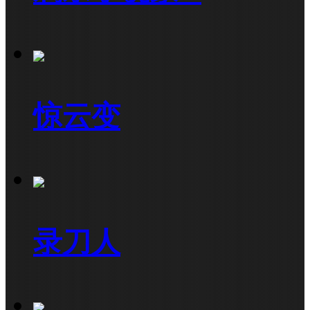
惊云变
录刀人