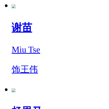
谢苗
Miu Tse
饰
王伟