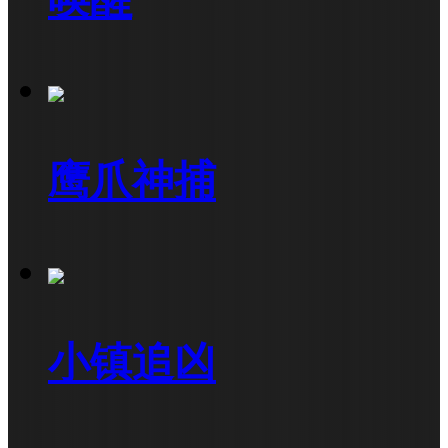
鹰爪神捕
小镇追凶