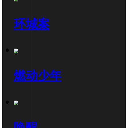
环城案
燃动少年
唤醒