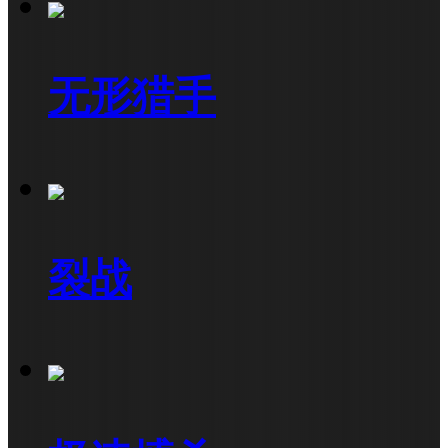
无形猎手
裂战