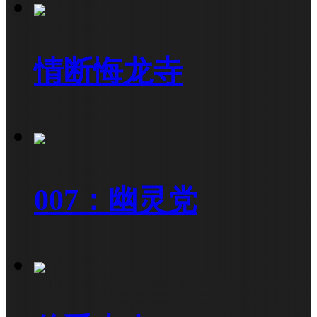
情断悔龙寺
007：幽灵党