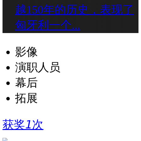
越150年的历史，表现了
匈牙利一个...
影像
演职人员
幕后
拓展
获奖
1
次