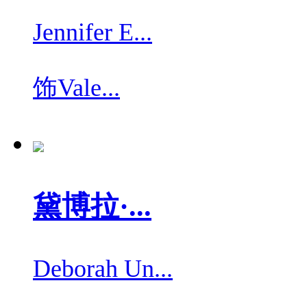
Jennifer E...
饰
Vale...
黛博拉·...
Deborah Un...