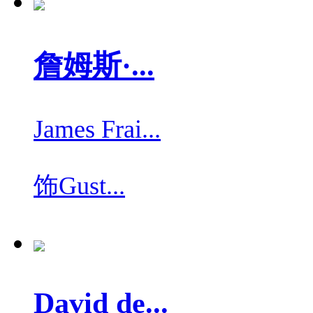
詹姆斯·...
James Frai...
饰
Gust...
David de...