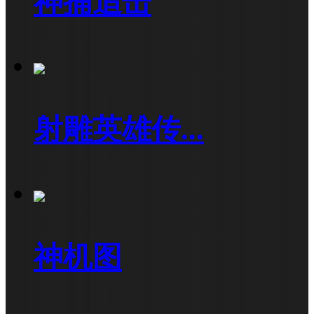
神捕追击
射雕英雄传...
神机图