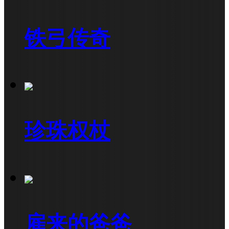
铁弓传奇
珍珠权杖
雇来的爸爸