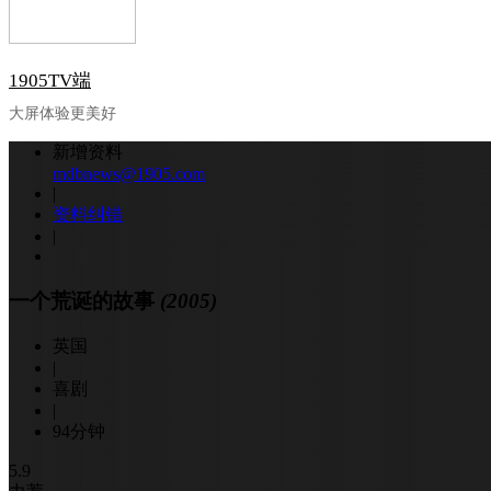
1905TV端
大屏体验更美好
新增资料
mdbnews@1905.com
|
资料纠错
|
一个荒诞的故事
(2005)
英国
|
喜剧
|
94分钟
5.9