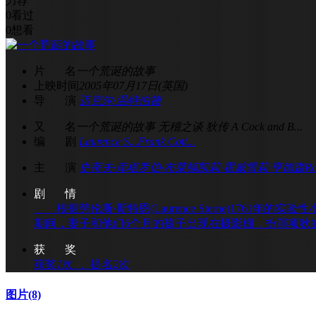
力荐
0
看过
0
想看
片 名
一个荒诞的故事
上映时间
2005年07月17日(英国)
导 演
迈克尔·温特伯顿
又 名
一个荒诞的故事 无稽之谈 狄传 A Cock and B...
编 剧
Laurence S...
Frank Cott...
主 演
史蒂夫·库根
罗伯·布莱顿
凯莉·霍威
雪莉·亨德森
Ra
剧 情
根据劳伦斯·斯特恩(Laurence Sterne)17
期间，妻子和他们6个月的孩子出现在摄影棚，扮演项狄的
获 奖
获奖
1
次 ， 提名
2
次
图片
(8)