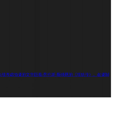
期以来未被考虑拍摄的文学巨着-劳伦斯·斯特恩的《项狄传》。在摄制