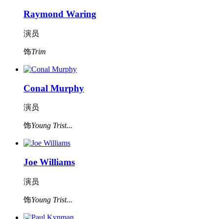
Raymond Waring
演员
饰
Trim
Conal Murphy
演员
饰
Young Trist...
Joe Williams
演员
饰
Young Trist...