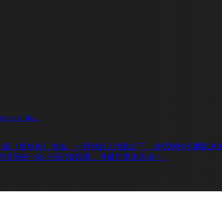
ymond Wa...
61年的实验性小说《项狄传》改编。一群电影人情急之下，尝试制作长
演员被一名小报记者跟随，并被想要他阅读一...