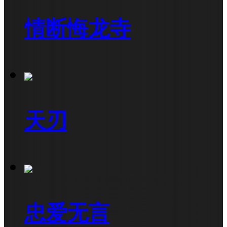
情断悔龙寺
天刃
忠爱无言