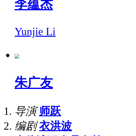
李蕴杰
Yunjie Li
朱广友
导演
师跃
编剧
衣洪波