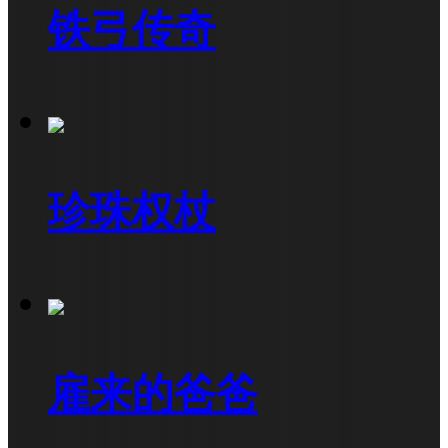
铁弓传奇
珍珠权杖
雇来的爸爸