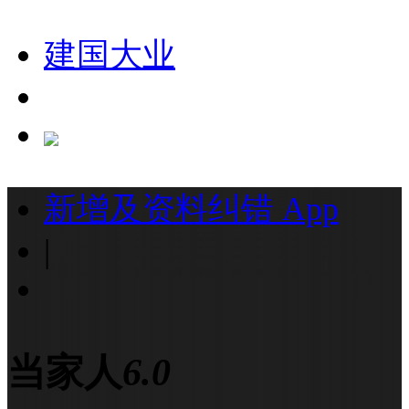
建国大业
新增及资料纠错
App
|
当家人
6.0