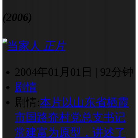
(2006)
正片
2004年01月01日
|
92分钟
剧情
剧情:
本片以山东省栖霞
市国路夼村党总支书记
常建富为原型，讲述了