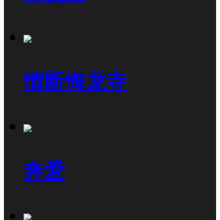
情断悔龙寺
奔爱