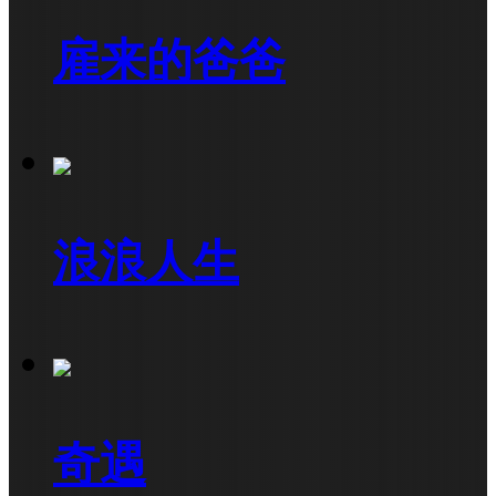
雇来的爸爸
浪浪人生
奇遇