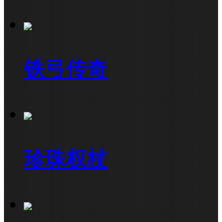
铁弓传奇
珍珠权杖