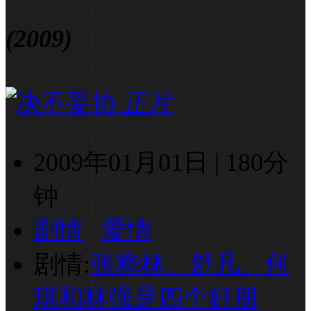
(2009)
正片
2009年01月01日
|
180分
钟
剧情
爱情
剧情:
张桦林、舒凡、何
琪和林强是四个好朋