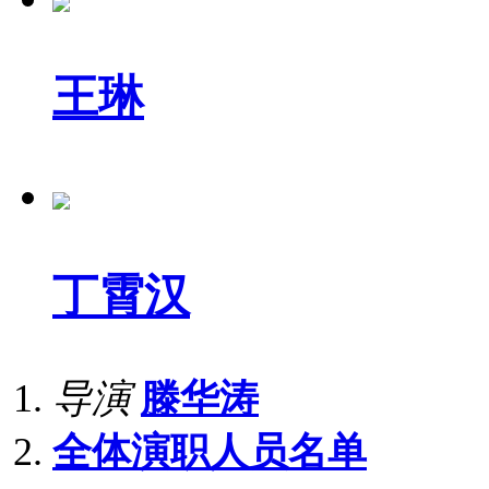
王琳
丁霄汉
导演
滕华涛
全体演职人员名单