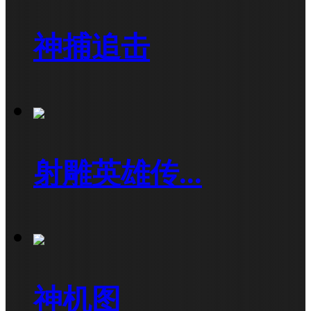
神捕追击
射雕英雄传...
神机图