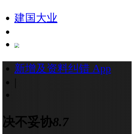
建国大业
新增及资料纠错
App
|
决不妥协
8.7