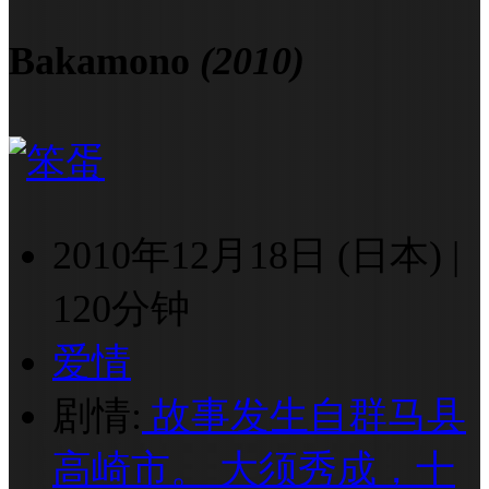
Bakamono
(2010)
2010年12月18日 (日本)
|
120分钟
爱情
剧情:
故事发生自群马县
高崎市。 大须秀成，十