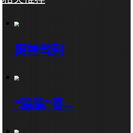
厨神驾到
“骗骗”喜...