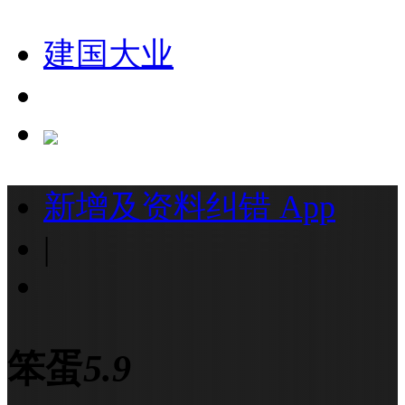
建国大业
新增及资料纠错
App
|
笨蛋
5.9