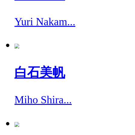
Yuri Nakam...
白石美帆
Miho Shira...