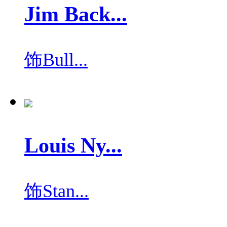
Jim Back...
饰
Bull...
Louis Ny...
饰
Stan...