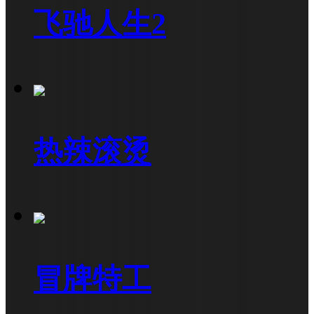
飞驰人生2
热辣滚烫
冒牌特工