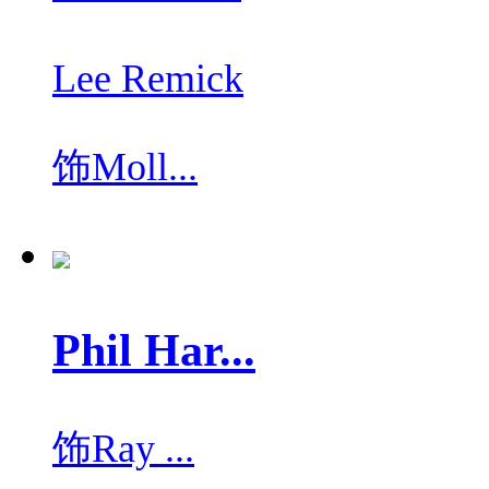
Lee Remick
饰
Moll...
Phil Har...
饰
Ray ...