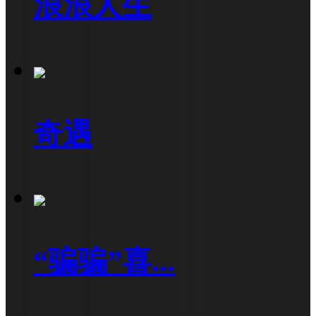
浪浪人生
奇遇
“骗骗”喜...