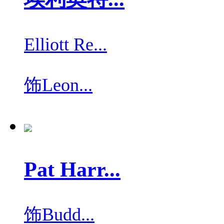
Elliott Re...
饰
Leon...
Pat Harr...
饰
Budd...