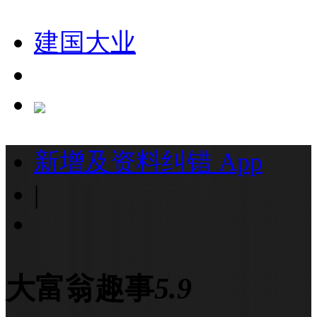
建国大业
新增及资料纠错
App
|
大富翁趣事
5.9