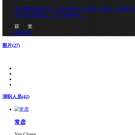
本片根据吕铮小说《战斗在敌人心脏里》改编，以惊险片
多“无名”英雄们，以“九响枪声”...
获 奖
获奖
2
次
图片
(27)
演职人员
(42)
常彦
Yan Chang