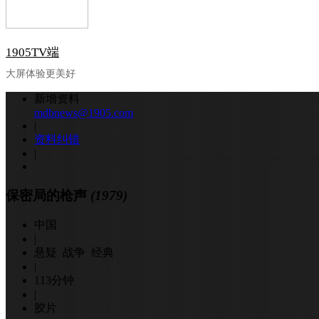
1905TV端
大屏体验更美好
新增资料
mdbnews@1905.com
|
资料纠错
|
保密局的枪声
(1979)
中国
|
悬疑 战争 经典
|
113分钟
|
胶片