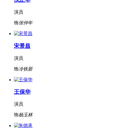
演员
饰
张仲年
宋景昌
演员
饰
冷铁新
王保华
演员
饰
杨玉林