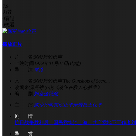
7.9
力荐
0
看过
0
想看
播放正片
片 名
保密局的枪声
上映时间
1979年01月01日(内地)
导 演
常彦
又 名
保密局的枪声 The Gunshots of Secre...
改编来源
吕铮小说《战斗在敌人心脏里》
编 剧
郑荃
金德顺
主 演
陈少泽
向梅
倪正华
宋景昌
王保华
剧 情
抗日战争胜利后，国民党统治上海。共产党地下工作者刘啸
导 赏