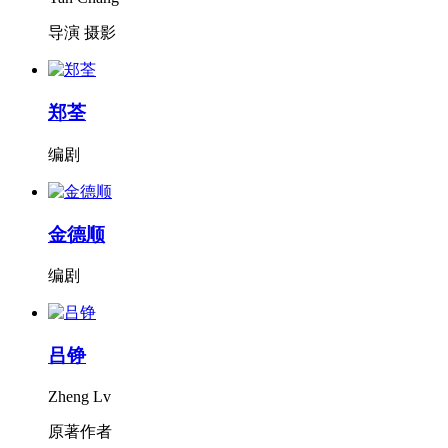
导演 摄影
郑荃
编剧
金德顺
编剧
吕铮
Zheng Lv
原著作者