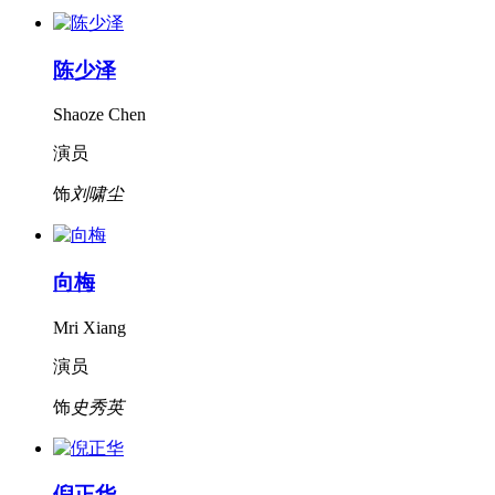
陈少泽
Shaoze Chen
演员
饰
刘啸尘
向梅
Mri Xiang
演员
饰
史秀英
倪正华