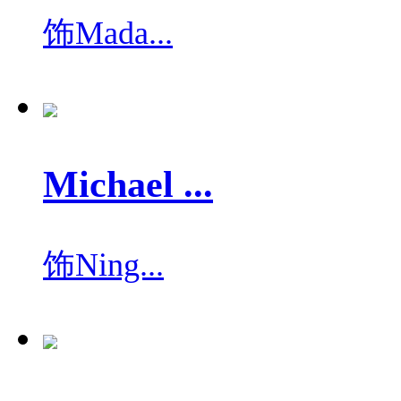
饰
Mada...
Michael ...
饰
Ning...