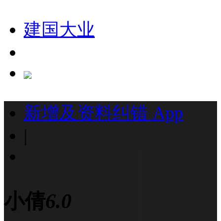
建国大业
新增及资料纠错
App
|
小倩
6.0