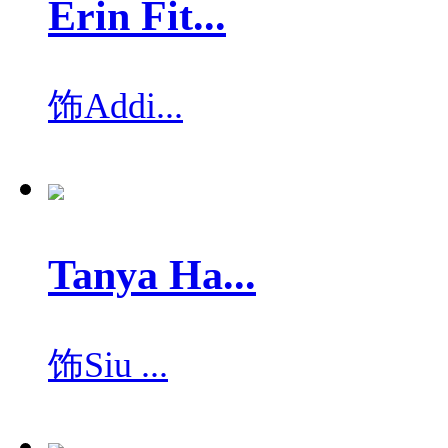
Erin Fit...
饰
Addi...
Tanya Ha...
饰
Siu ...