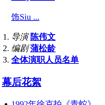
饰
Siu ...
导演
陈伟文
编剧
蒲松龄
全体演职人员名单
幕后花絮
1992年徐克拍《青蛇》