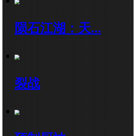
陨石江湖：天...
裂战