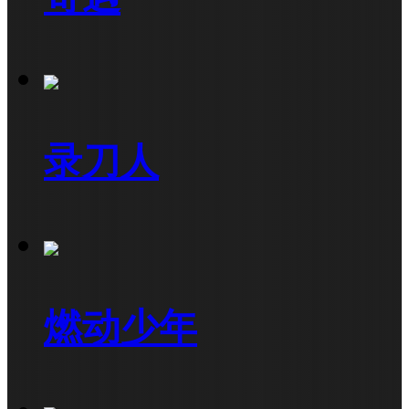
录刀人
燃动少年