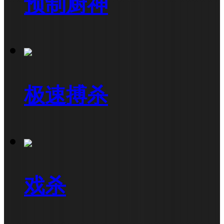
预制厨神
极速搏杀
戏杀