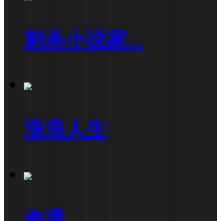
刺杀小说家...
浪浪人生
奇遇