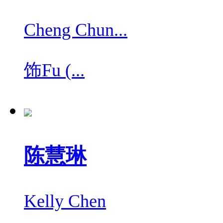
Cheng Chun...
饰
Fu (...
陈慧琳
Kelly Chen