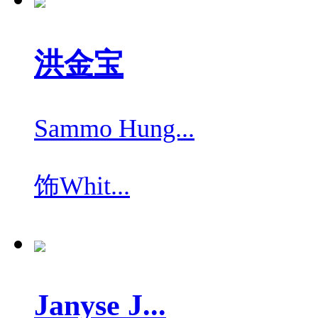
洪金宝
Sammo Hung...
饰
Whit...
Janyse J...