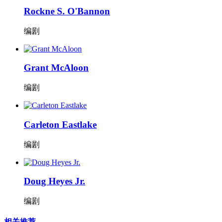
Rockne S. O'Bannon
编剧
Grant McAloon
编剧
Carleton Eastlake
编剧
Doug Heyes Jr.
编剧
相关推荐