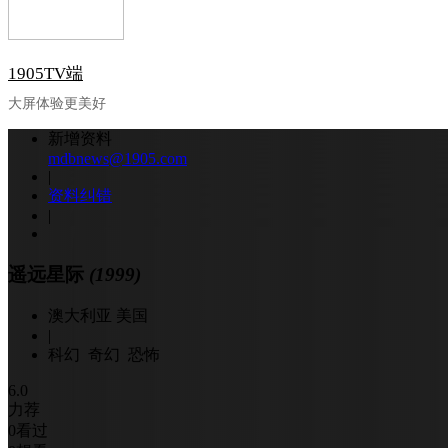
1905TV端
大屏体验更美好
新增资料
mdbnews@1905.com
|
资料纠错
|
遥远星际
(1999)
澳大利亚 美国
|
科幻 奇幻 恐怖
6.0
力荐
0
看过