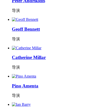
Peter Andrikidis
导演
Geoff Bennett
导演
Catherine Millar
导演
Pino Amenta
导演