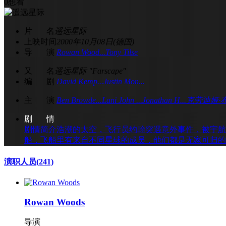
0
想看
片 名
遥远星际
上映时间
2000年10月08日(德国)
导 演
Rowan Wood...
Tony Tilse
又 名
遥远星际 "Farscape"
编 剧
David Kemp...
Justin Mon...
主 演
Ben Browde...
Lani John ...
Jonathan H...
克劳迪娅·
剧 情
剧情简介浩潮的太空，飞行员约翰突遇意外事件，被宇航
船，飞船里有来自不同星球的成员，他们都是无家可归的
演职人员
(241)
Rowan Woods
导演