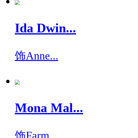
Ida Dwin...
饰
Anne...
Mona Mal...
饰
Farm...