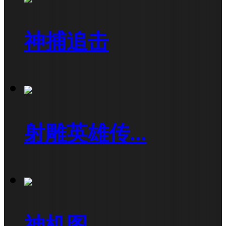
神捕追击
射雕英雄传...
神机图