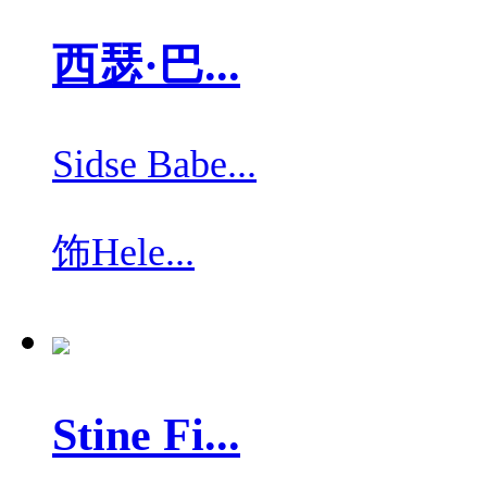
西瑟·巴...
Sidse Babe...
饰
Hele...
Stine Fi...