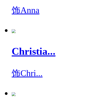
饰
Anna
Christia...
饰
Chri...