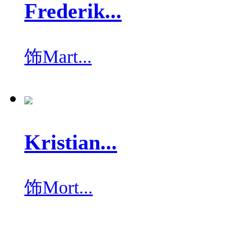
Frederik...
饰
Mart...
Kristian...
饰
Mort...