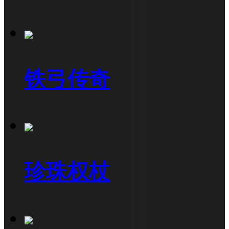
铁弓传奇
珍珠权杖