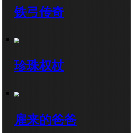
铁弓传奇
珍珠权杖
雇来的爸爸