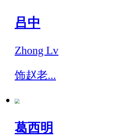
吕中
Zhong Lv
饰
赵老...
葛西明