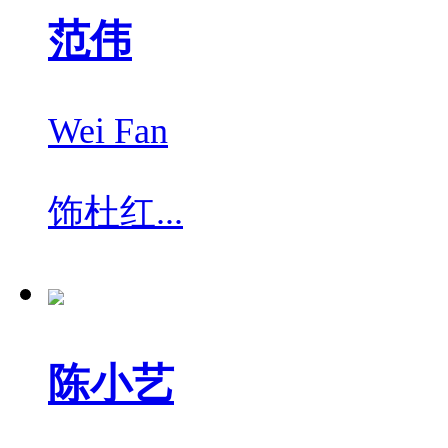
范伟
Wei Fan
饰
杜红...
陈小艺