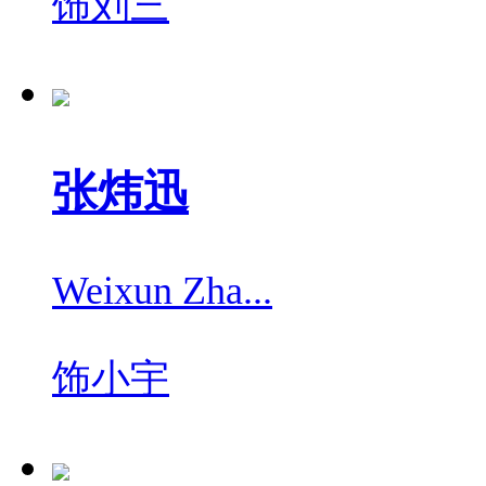
饰
刘三
张炜迅
Weixun Zha...
饰
小宇