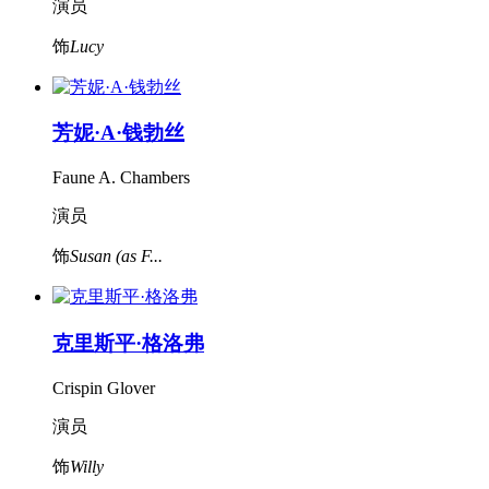
演员
饰
Lucy
芳妮·A·钱勃丝
Faune A. Chambers
演员
饰
Susan (as F...
克里斯平·格洛弗
Crispin Glover
演员
饰
Willy