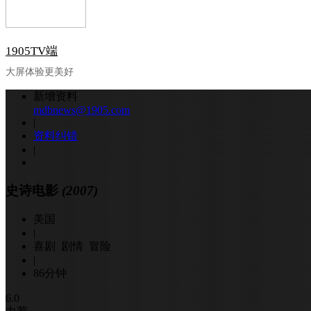
1905TV端
大屏体验更美好
新增资料
mdbnews@1905.com
|
资料纠错
|
史诗电影
(2007)
美国
|
喜剧 剧情 冒险
|
86分钟
6.0