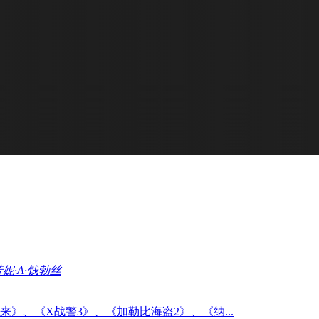
芳妮·A·钱勃丝
、《X战警3》、《加勒比海盗2》、《纳...