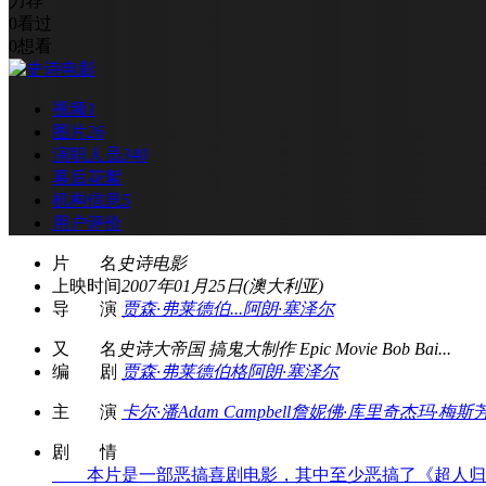
力荐
0
看过
0
想看
视频
1
图片
26
演职人员
340
幕后花絮
机构信息
5
用户评价
片 名
史诗电影
上映时间
2007年01月25日(澳大利亚)
导 演
贾森·弗莱德伯...
阿朗·塞泽尔
又 名
史诗大帝国 搞鬼大制作 Epic Movie Bob Bai...
编 剧
贾森·弗莱德伯格
阿朗·塞泽尔
主 演
卡尔·潘
Adam Campbell
詹妮佛·库里奇
杰玛·梅斯
剧 情
本片是一部恶搞喜剧电影，其中至少恶搞了《超人归来》