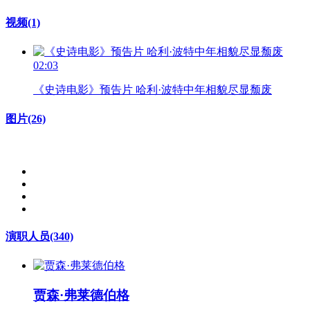
视频
(1)
02:03
《史诗电影》预告片 哈利·波特中年相貌尽显颓废
图片
(26)
演职人员
(340)
贾森·弗莱德伯格