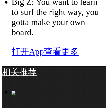
Big Z: You want to learn
to surf the right way, you
gotta make your own
board.
打开App查看更多
相关推荐