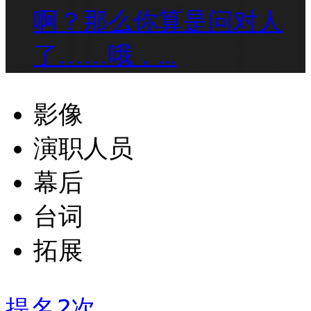
啊？那么你算是问对人
了……哦，...
影像
演职人员
幕后
台词
拓展
提名
2
次