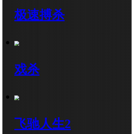
极速搏杀
戏杀
飞驰人生2