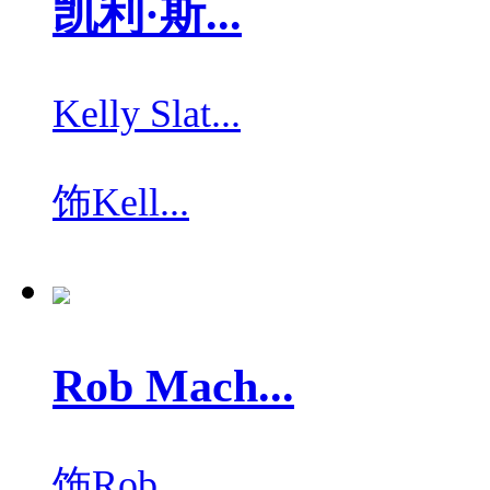
凯利·斯...
Kelly Slat...
饰
Kell...
Rob Mach...
饰
Rob ...