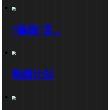
“骗骗”喜...
熊猫计划