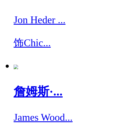
Jon Heder ...
饰
Chic...
詹姆斯·...
James Wood...