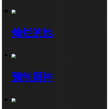
灿烂的她
预制厨神