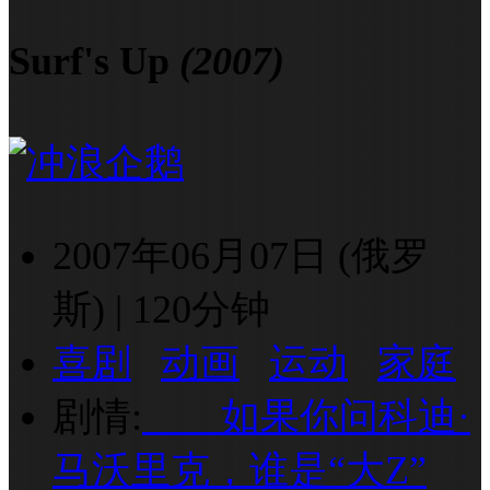
Surf's Up
(2007)
2007年06月07日 (俄罗
斯)
|
120分钟
喜剧
动画
运动
家庭
剧情:
如果你问科迪·
马沃里克，谁是“大Z”