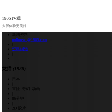
1905TV端
大屏体验更美好
新增资料
mdbnews@1905.com
|
资料纠错
|
龙猫
(1988)
日本
|
冒险 奇幻 动画
|
86分钟
|
2D 胶片