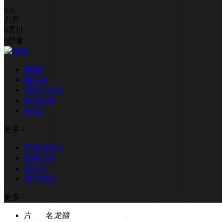
8.9
力荐
0
看过
0
想看
视频
6
图片
46
演职人员
24
幕后花絮
影评
2
更多
+
机构信息
12
经典台词
资讯
12
用户评价
更多
+
片 名
龙猫