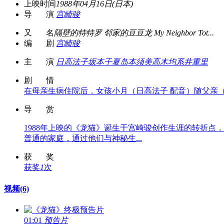
上映时间
1988年04月16日(日本)
导 演
宫崎骏
又 名
隔壁的特特罗 邻家的豆豆龙 My Neighbor Tot...
编 剧
宫崎骏
主 演
日高法子
坂本千夏
岛本须美
高木均
系井重里
剧 情
在母亲生病住院后，女孩小月（日高法子 配音）随父亲（糸
导 赏
1988年上映的《龙猫》诞生于宫崎骏创作生涯的转折
普通的家庭，通过他们与神秘生...
获 奖
获奖
1
次
视频
(6)
01:01
预告片