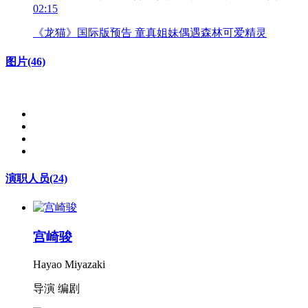
02:15
《龙猫》国际版预告 童真姐妹偶遇森林可爱精灵
图片
(46)
演职人员
(24)
宫崎骏
Hayao Miyazaki
导演 编剧