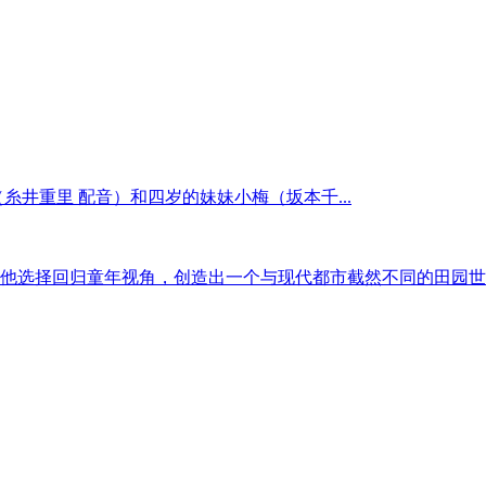
井重里 配音）和四岁的妹妹小梅（坂本千...
点，他选择回归童年视角，创造出一个与现代都市截然不同的田园