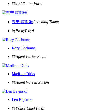
饰
Toddler on Farm
查宁·塔图姆
Channing Tatum
饰
PrettyFloyd
Rory Cochrane
饰
Agent Carter Baum
Madison Dirks
饰
Agent Warren Barton
Len Bajenski
饰
Police Chief Fultz