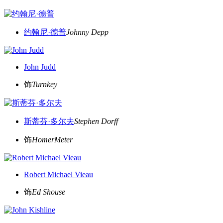
约翰尼·德普
Johnny Depp
John Judd
饰
Turnkey
斯蒂芬·多尔夫
Stephen Dorff
饰
HomerMeter
Robert Michael Vieau
饰
Ed Shouse