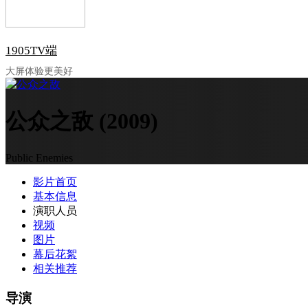
1905TV端
大屏体验更美好
公众之敌
(2009)
Public Enemies
影片首页
基本信息
演职人员
视频
图片
幕后花絮
相关推荐
导演