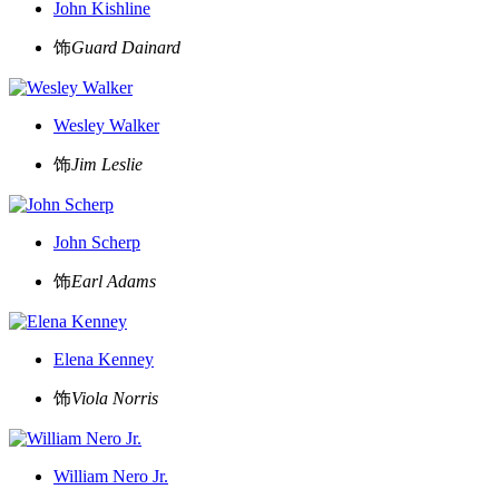
John Kishline
饰
Guard Dainard
Wesley Walker
饰
Jim Leslie
John Scherp
饰
Earl Adams
Elena Kenney
饰
Viola Norris
William Nero Jr.