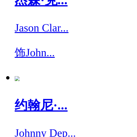
Jason Clar...
饰
John...
约翰尼·...
Johnny Dep...