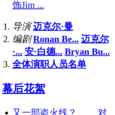
饰
Jim ...
导演
迈克尔·曼
编剧
Ronan Be...
迈克尔
·...
安·白德...
Bryan Bu...
全体演职人员名单
幕后花絮
又一部盗火线？ 对