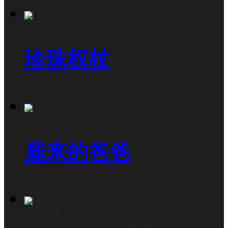
珍珠权杖
雇来的爸爸