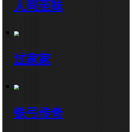
人间至味
过家家
铁弓传奇