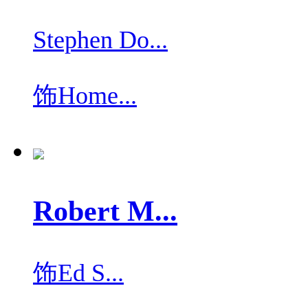
Stephen Do...
饰
Home...
Robert M...
饰
Ed S...