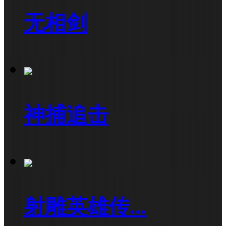
无相剑
神捕追击
射雕英雄传...