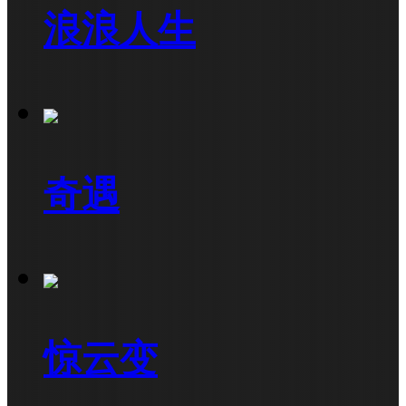
浪浪人生
奇遇
惊云变