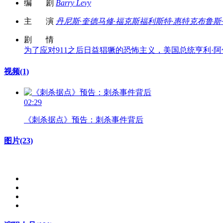
编 剧
Barry Levy
主 演
丹尼斯·奎德
马修·福克斯
福利斯特·惠特克
布鲁斯
剧 情
为了应对911之后日益猖獗的恐怖主义，美国总统亨利·阿什顿（威
视频
(1)
02:29
《刺杀据点》预告：刺杀事件背后
图片
(23)