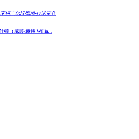
·麦柯吉尔
埃德加·拉米雷兹
廉·赫特 Willia...