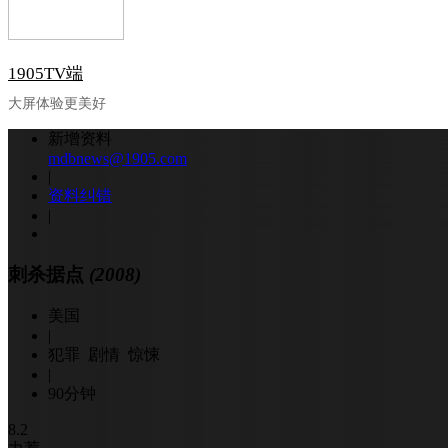
1905TV端
大屏体验更美好
新增资料
mdbnews@1905.com
|
资料纠错
|
刺杀据点
(2008)
美国
|
犯罪 剧情 惊悚
|
90分钟
8.2