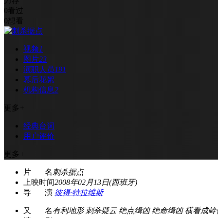
力荐
0
看过
0
想看
视频
1
图片
23
演职人员
191
幕后花絮
机构信息
2
更多
+
经典台词
用户评价
更多
+
片 名
刺杀据点
上映时间
2008年02月13日(西班牙)
导 演
彼得·特拉维斯
又 名
有利地形 刺杀疑云 绝点缉凶 绝命缉凶 横看成岭侧成