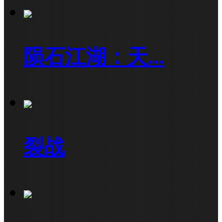
陨石江湖：天...
裂战