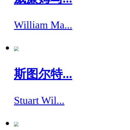
William Ma...
斯图尔特...
Stuart Wil...