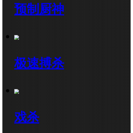
预制厨神
极速搏杀
戏杀