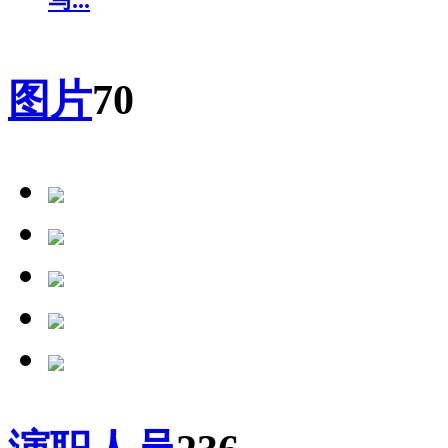
马...
图片
70