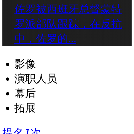
佐罗被西班牙总督蒙特
罗派部队跟踪，在反抗
中，佐罗的...
影像
演职人员
幕后
拓展
提名
1
次