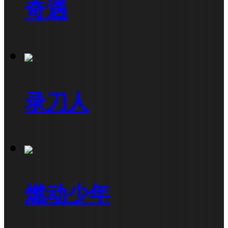
奇遇
录刀人
燃动少年