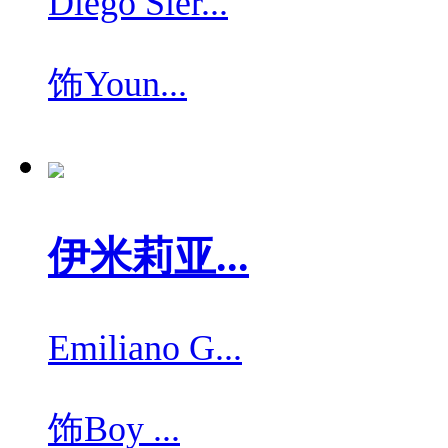
Diego Sier...
饰
Youn...
伊米莉亚...
Emiliano G...
饰
Boy ...