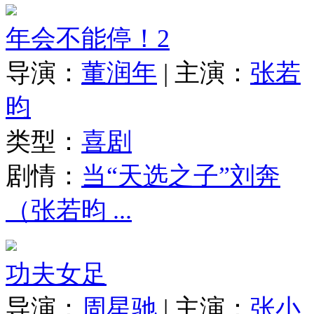
年会不能停！2
导演：
董润年
|
主演：
张若
昀
类型：
喜剧
剧情：
当“天选之子”刘奔
（张若昀 ...
功夫女足
导演：
周星驰
|
主演：
张小