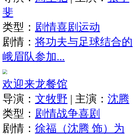
斐
类型：
剧情
喜剧
运动
剧情：
将功夫与足球结合的
峨眉队参加...
欢迎来龙餐馆
导演：
文牧野
|
主演：
沈腾
类型：
剧情
战争
喜剧
剧情：
徐福（沈腾 饰）为