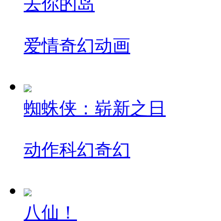
去你的岛
爱情
奇幻
动画
蜘蛛侠：崭新之日
动作
科幻
奇幻
八仙！