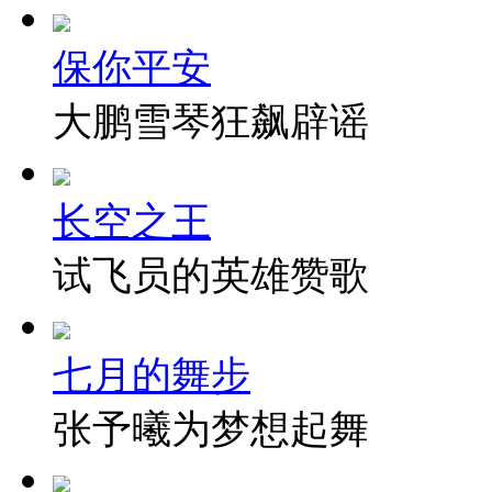
保你平安
大鹏雪琴狂飙辟谣
长空之王
试飞员的英雄赞歌
七月的舞步
张予曦为梦想起舞