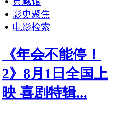
典藏馆
影史聚焦
电影检索
《年会不能停！
2》8月1日全国上
映 喜剧特辑...