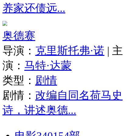
养家还债远...
奥德赛
导演：
克里斯托弗·诺
|
主
演：
马特·达蒙
类型：
剧情
剧情：
改编自同名荷马史
诗，讲述奥德...
电影340154部