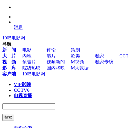
消息
1905电影网
导航
新 闻
电影
评论
策划
大 片
内地
港片
欧美
独家
CC
视 频
预告片
视频新闻
M视频
独家专访
影 库
院线热映
国内将映
M大数据
客户端
1905电影网
VIP影院
CCTV6
电视直播