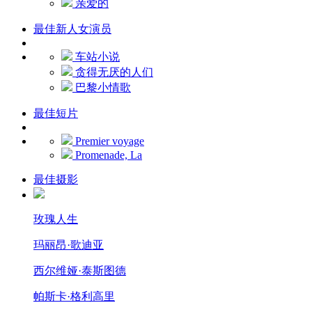
亲爱的
最佳新人女演员
车站小说
贪得无厌的人们
巴黎小情歌
最佳短片
Premier voyage
Promenade, La
最佳摄影
玫瑰人生
玛丽昂·歌迪亚
西尔维娅·泰斯图德
帕斯卡·格利高里