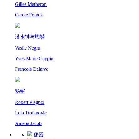
Gilles Matheron
Carole Franck
潜水钟与蝴蝶
Vasile Negru
Yves-Marie Coppin
François Delaive
秘密
Robert Plagnol
Lola Trofanovic
Amelia Jacob
秘密