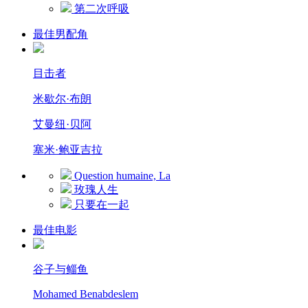
第二次呼吸
最佳男配角
目击者
米歇尔·布朗
艾曼纽·贝阿
塞米·鲍亚吉拉
Question humaine, La
玫瑰人生
只要在一起
最佳电影
谷子与鲻鱼
Mohamed Benabdeslem