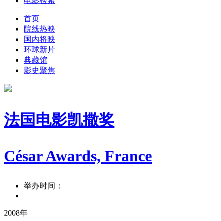
电影检索
首页
院线热映
国内将映
环球新片
典藏馆
影史聚焦
法国电影凯撒奖
César Awards, France
举办时间：
2008年