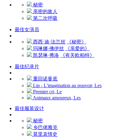
秘密
亲密的敌人
第二次呼吸
最佳女演员
西西·迪·法兰丝
《秘密》
玛琳娜·佛伊丝
《亲爱的》
凯瑟琳·弗洛
《有关欧柏特》
最佳纪录片
重回诺曼底
Lip - L'imagination au pouvoir, Les
Premier cri, Le
Animaux amoureux, Les
最佳服装设计
秘密
乡巴佬雅克
莫里哀情史