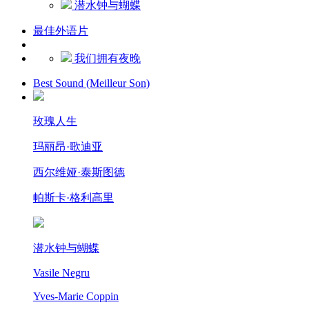
潜水钟与蝴蝶
最佳外语片
我们拥有夜晚
Best Sound (Meilleur Son)
玫瑰人生
玛丽昂·歌迪亚
西尔维娅·泰斯图德
帕斯卡·格利高里
潜水钟与蝴蝶
Vasile Negru
Yves-Marie Coppin