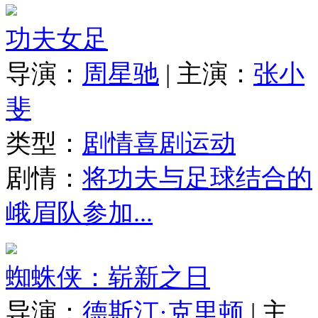
功夫女足
导演：
周星驰
|
主演：
张小
斐
类型：
剧情
喜剧
运动
剧情：
将功夫与足球结合的
峨眉队参加...
蜘蛛侠：崭新之日
导演：
德斯汀·克里顿
|
主