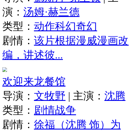
演：
汤姆·赫兰德
类型：
动作
科幻
奇幻
剧情：
该片根据漫威漫画改
编，讲述彼...
欢迎来龙餐馆
导演：
文牧野
|
主演：
沈腾
类型：
剧情
战争
剧情：
徐福（沈腾 饰）为