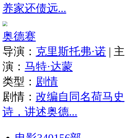
养家还债远...
奥德赛
导演：
克里斯托弗·诺
|
主
演：
马特·达蒙
类型：
剧情
剧情：
改编自同名荷马史
诗，讲述奥德...
电影340156部