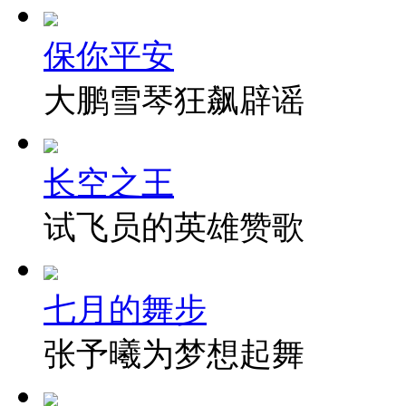
保你平安
大鹏雪琴狂飙辟谣
长空之王
试飞员的英雄赞歌
七月的舞步
张予曦为梦想起舞