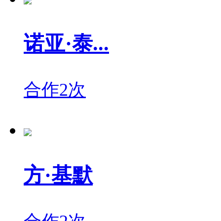
诺亚·泰...
合作2次
方·基默