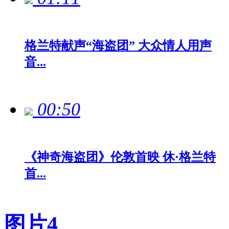
格兰特献声“海盗团” 大众情人用声
音...
00:50
《神奇海盗团》伦敦首映 休·格兰特
首...
图片
4