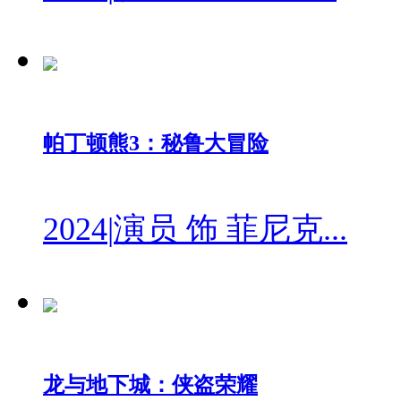
帕丁顿熊3：秘鲁大冒险
2024
|
演员 饰 菲尼克...
龙与地下城：侠盗荣耀