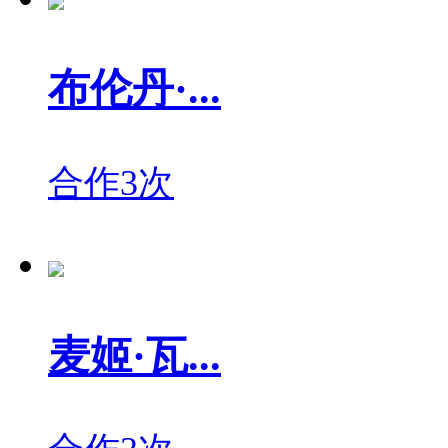
布伦丹·...
合作3次
麦姬·瓦...