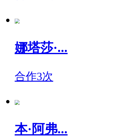
娜塔莎·...
合作3次
本·阿弗...