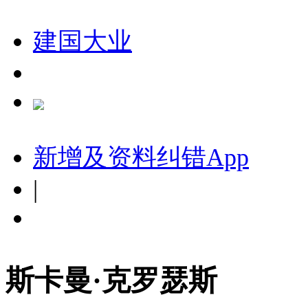
建国大业
新增及资料纠错
App
|
斯卡曼·克罗瑟斯