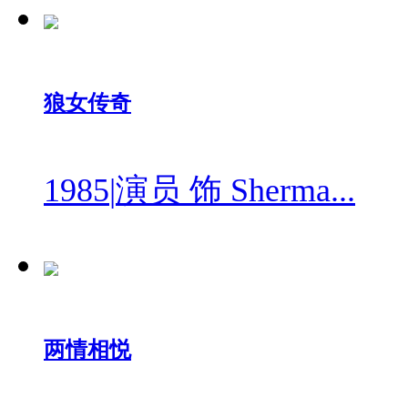
狼女传奇
1985
|
演员 饰 Sherma...
两情相悦